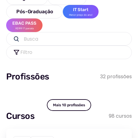
IT Start
Pós-Graduação
Menor preço do ano!
EBAC PASS
R$199 1ª parcela
Busca
Filtro
Profissões
32 profissões
Mais 10 profissões
Cursos
98 cursos