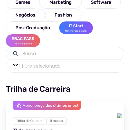
Games
Marketing
Software
Negócios
Fashion
IT Start
Pós-Graduação
Menor preço do ano!
EBAC PASS
R$199 1ª parcela
Busca
1 filtro selecionado
Trilha de Carreira
Menor preço dos últimos anos!
Trilha de Carreira
11 meses