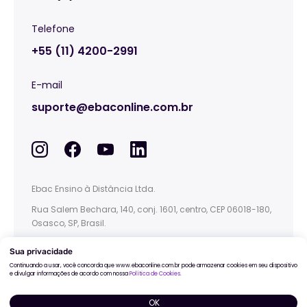
Telefone
+55 (11) 4200-2991
E-mail
suporte@ebaconline.com.br
Ebac Ensino à Distância Ltda.
Rua Salem Bechara, 140, conj. 1601, centro, CEP 06018-180,
Osasco, SP, Brasil.
This site is protected by reCAPTCHA and the
Google
Privacy Policy
and
Terms of Service
apply.