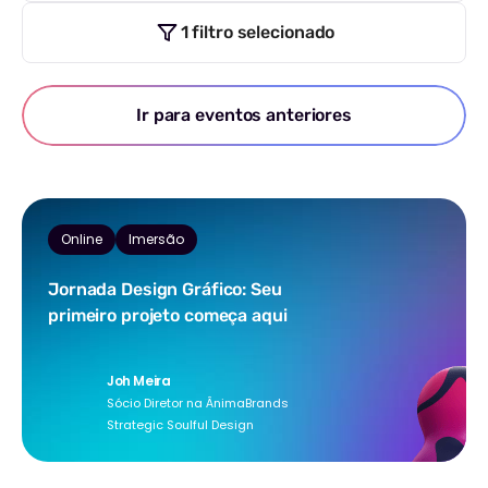
1 filtro selecionado
Ir para eventos anteriores
Online
Imersão
Jornada Design Gráfico: Seu
primeiro projeto começa aqui
Joh Meira
Sócio Diretor na ÂnimaBrands
Strategic Soulful Design