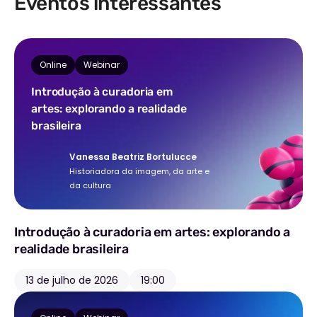
Eventos interessantes
sobre arte e literatura publicados em
catálogos, revistas acadêmicas e veículos
especializados.
Sua atuação se estende à
curadoria de exposições e projetos
Online
Webinar
interdisciplinares, com foco nas relações
Introdução à curadoria em
entre crítica, história da arte, performance e
artes: explorando a realidade
museologia.
brasileira
Vanessa Beatriz Bortulucce
Historiadora da imagem, da arte e
da cultura
Introdução à curadoria em artes: explorando a
realidade brasileira
13 de julho de 2026
19:00