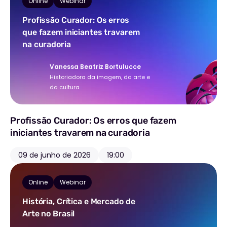
Online
Webinar
Profissão Curador: Os erros
que fazem iniciantes travarem
na curadoria
Vanessa Beatriz Bortulucce
Historiadora da imagem, da arte e
da cultura
Profissão Curador: Os erros que fazem
iniciantes travarem na curadoria
09 de junho de 2026
19:00
Online
Webinar
História, Crítica e Mercado de
Arte no Brasil