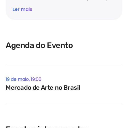
Universidade de São Paulo.
Foi pesquisador
Ler mais
visitante no departamento de Spanish and
Portuguese da Yale Graduate School e artista
convidado no departamento de Theater,
Dance and Performance Studies da Yale
University, nos EUA, entre 2010 e 2015.
Sua
Agenda do Evento
trajetória artística investiga a teatralidade na
arte brasileira contemporânea, com ênfase
nas intersecções entre imagem, cena e
escrita crítica.
Dentre seus trabalhos mais
19 de maio, 19:00
recentes, destacam-se as exposições
Mercado de Arte no Brasil
individuais "Senhor das Nuvens" (2019),
"Desenhos de João Berger" (2024) e "Justine
e Outras Aves" (2024–2025),
além da
dramaturgia autoral "Oleanas Complexo"
(2019) e da peça em desenvolvimento
"Complexo de Oleanas".
É autor de ensaios