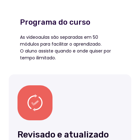
BÔNUS
Programa do curso
Curso bônus em
As videoaulas são separadas em 50
parceria com a Tilda
módulos para facilitar o aprendizado.
O aluno assiste quando e onde quiser por
Crie seu site de maneira
tempo ilimitado.
fácil, rápida e intuitiva,
sem usar códigos.