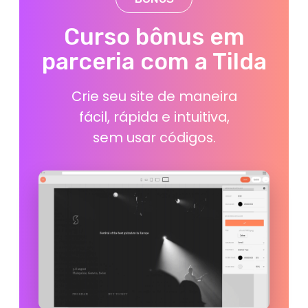
e carreira
Aumento do
conhecimento sobre o
mercado de trabalho
Materiais de apoio para
elaboração do currículo
e perfil no LinkedIn