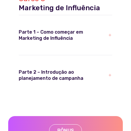
Marketing de Influência
Fique mais próximo do
seu objetivo profissional
Parte 1 – Como começar em
com o curso "Plano de
Marketing de Influência
Carreira" de bônus
Muitos dos nossos alunos conseguem
oportunidades de trabalho durante ou
logo depois a conclusão do curso
Parte 2 – Introdução ao
planejamento de campanha
Autoconhecimento e
planejamento de
carreira
Visão e objetivos de vida