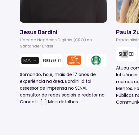
Jesus Bardini
Paula Zu
Líder de Negócios Digitais (CRO) no
Especialist
Santander Brasil
Atuou com
Somando, hoje, mais de 17 anos de
Influência
experiência na área, Bardini já foi
marcas co
assessor de imprensa no SENAI,
Mentos. F
consultor de redes sociais e redator na
Públicas n
Conectt. [...]
Mais detalhes
Communica